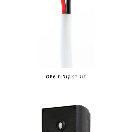
זוג רמקולים OE6