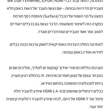
המתכות, למשל עבור כבלי Ethernet, S/PDIF, HDMI ו- USB אשר
מעבירים תדירויות גבוהות – שם נעשה מעבר של האות באופן מלא
כמעט על פני השטח של הכבל (Surface) והוספת כסף תורמת
במקרה הזה לשיפור משמעותי. הדבר נעשה גם בכבלים ייעודיים
לסאב וופר אשר מעבירים טווח תדרים מוגדר.
לאחרונה החלה היצרנית האמריקאית לשווק ערכות הכנת כבלים
לווידאו ואודיו באופן עצמאי.
הערכות כוללות מכשירי שידוך קונקטורים למוליך, מוליכים שונים
במבחר עצום של מגוון חומרים ואיכויות. זה בהחלט רעיון מעניין
ביחס לטכנולוגיה המשתנה בתחום הווידאו.
כבלים דיגיטליים שמשתנים מ- HDMI 1.4 שיודע להעביר תלת
מימד ועד ל-HDMI של היום , לכזה שיודע להעביר רזולוציה קיצונית
יותר ועוד.