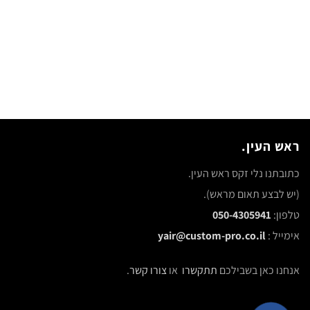
רמקולים
ראש העין.
כתובתנו נלי זקס ראש העין.
(יש לבצע תאום מראש).
טלפון:
050-4305941
אימייל :
yair@custom-pro.co.il
אנחנו כאן בשבילכם
תתקשרו
או
צורו קשר
.