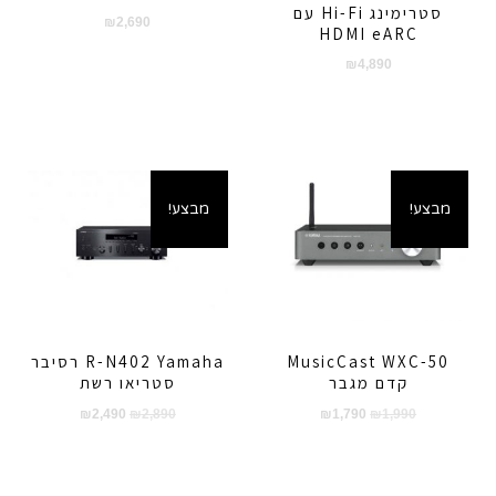
סטרימינג Hi-Fi עם
₪
2,690
HDMI eARC
₪
4,890
מבצע!
מבצע!
MusicCast WXC-50
R-N402 Yamaha רסיבר
קדם מגבר
סטריאו רשת
המחיר
המחיר
המחיר
המחיר
₪
2,490
₪
2,890
₪
1,790
₪
1,990
המקורי
הנוכחי
המקורי
הנוכחי
היה:
הוא:
היה:
הוא:
₪2,490.
₪2,890.
₪1,790.
₪1,990.