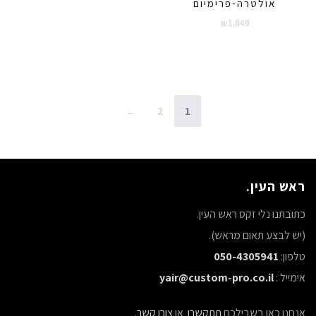
אולטרה-פרימיום
₪
1,849
←
2
1
ראש העין.
כתובתנו נלי זקס ראש העין.
(יש לבצע תאום מראש).
טלפון:
050-4305941
אימייל :
yair@custom-pro.co.il
אנחנו כאן בשבילכם
תתקשרו
או
צורו קשר
.