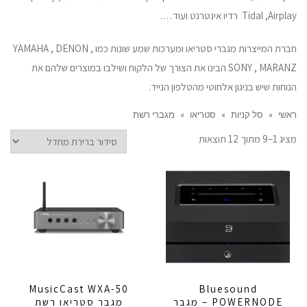
Tidal ,Airplay רדיו אינטרנט ועוד….
חברת המייצרות מגברי סטריאו ומערכות שמע שונות כמו YAMAHA , DENON ,
SONY , MARANZ הבינו את הצורך של הלקוח ושילבו במוצרים שלהם את
הנוחות שיש בניגון אלחוטי מהטלפון הנייד.
ראשי
»
סל קניות
»
סטריאו
»
מגברי רשת
מציג 1–9 מתוך 12 תוצאות
MusicCast WXA-50
Bluesound
POWERNODE – מגבר
מגבר סטריאו רשת