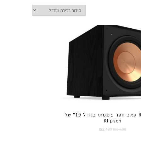
R-101SW סאב-וופר עוצמתי בגודל 10" של
Klipsch
המחיר
המחיר
₪
2,490
₪
2,590
המקורי
הנוכחי