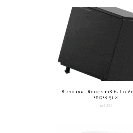
היה:
הוא:
₪2,490.
₪2,590.
Roomsub8 Gallo Acoustics -סאבוופר 8
אינץ איכותי
₪
4,290