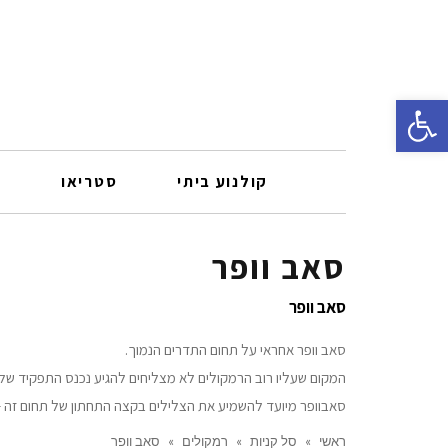
פתח סרגל נגישות
קולנוע ביתי
סטריאו
ר
סאב וופר
סאב וופר
סאב וופר אחראי על תחום התדרים הנמוך.
המקום שעליו רוב הרמקולים לא מצליחים להגיע נכנס התפקיד של
סאבוופר מיועד להשמיע את הצלילים בקצה התחתון של תחום זה – בין 20 ל-200 הרץ, להבדיל מוופר שמיועד לכסות תחום רחב יותר – לרוב מ-50 עד
ראשי
»
סל קניות
»
רמקולים
»
סאב וופר