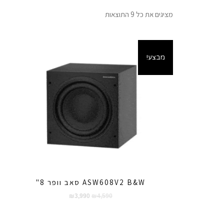
מציגים את כל ⁦9⁩ התוצאות
מבצע!
ASW608V2 B&W סאב וופר 8"
המחיר
המחיר
₪
3,990
₪
4,590
המקורי
הנוכחי
היה:
הוא: