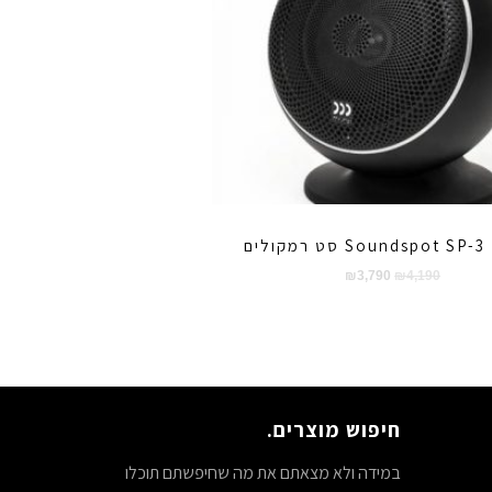
Soundspot SP סט רמקולים
המחיר
המחיר
₪
3,790
₪
4,190
המקורי
הנוכחי
היה:
הוא:
₪3,790.
₪4,190.
חיפוש מוצרים.
במידה ולא מצאתם את מה שחיפשתם תוכלו