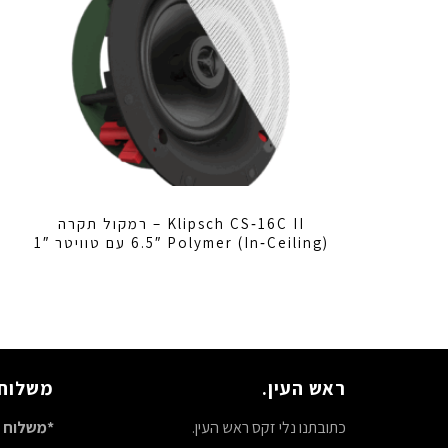
Klipsch CS‑16C II – רמקול תקרה
(In‑Ceiling) 6.5″ Polymer עם טוויטר 1″
ראש העין.
משלוח 
כתובתנו נלי זקס ראש העין.
*משלוח ח