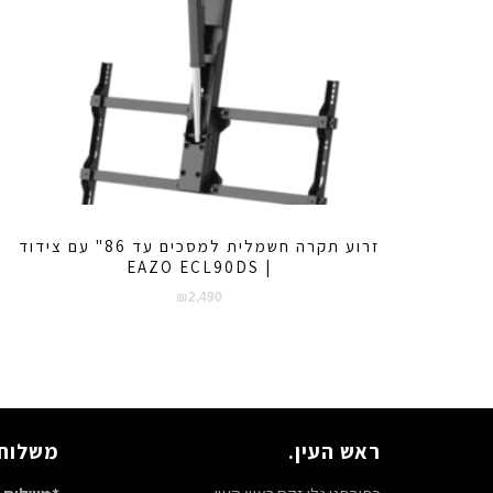
זרוע תקרה חשמלית למסכים עד 86" עם צידוד
| EAZO ECL90DS
₪
2,490
ראש העין.
משלוח 