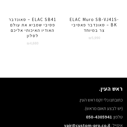
ELAC Muro SB-VJ41S-
ELAC SB41 – סאונדבר
BK – סאונדבר פאסיבי
פסיבי שמביא את עולם
צר במיוחד
האודיו האיכותי אליכם
לסלון
₪
5,990
₪
4,680
ראש העין.
כתובתנו נלי זקס ראש העין.
(יש לבצע תאום מראש).
טלפון:
050-4305941
אימייל :
yair@custom-pro.co.il