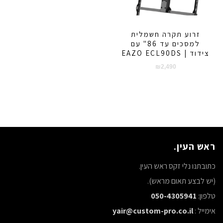
זרוע תקרה חשמלית
למסכים עד 86" עם
צידוד | EAZO ECL90DS
₪
2,490
ראש העין.
כתובתנו נלי זקס ראש העין.
(יש לבצע תאום מראש).
טלפון:
050-4305941
אימייל :
yair@custom-pro.co.il