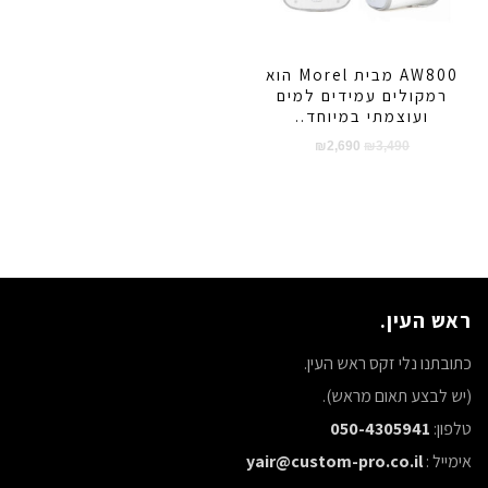
AW800 מבית Morel הוא
רמקולים עמידים למים
ועוצמתי במיוחד..
המחיר
המחיר
₪
2,690
₪
3,490
המקורי
הנוכחי
היה:
הוא:
₪2,690.
₪3,490.
ראש העין.
כתובתנו נלי זקס ראש העין.
(יש לבצע תאום מראש).
טלפון:
050-4305941
אימייל :
yair@custom-pro.co.il