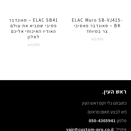
ELAC Muro SB-VJ41S-
ELAC SB41 – סאונדבר
BK – סאונדבר פאסיבי
פסיבי שמביא את עולם
צר במיוחד
האודיו האיכותי אליכם
לסלון
₪
5,990
₪
4,680
ראש העין.
כתובתנו נלי זקס ראש העין.
(יש לבצע תאום מראש).
טלפון:
050-4305941
אימייל :
yair@custom-pro.co.il