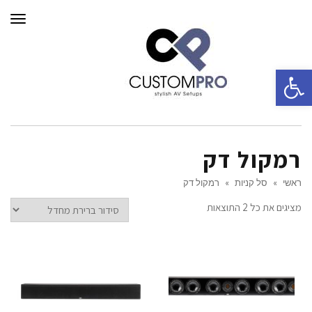
תפרי
פתח סרגל נגישות
רמקול דק
ראשי
»
סל קניות
»
רמקול דק
מציגים את כל ⁦2⁩ התוצאות