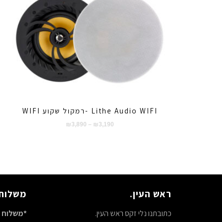
Lithe Audio WIFI -רמקול שקוע WIFI
טווח
₪
3,890
–
₪
3,190
מחירים:
עד
ראש העין.
משלוח 
כתובתנו נלי זקס ראש העין.
*משלוח ח