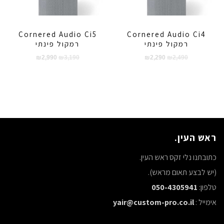
Cornered Audio Ci5
Cornered Audio Ci4
רמקול פינתי
רמקול פינתי
המחיר
המחיר
המחיר
המחיר
₪
2,990
₪
3,190
₪
2,290
₪
2,490
המקורי
הנוכחי
המקורי
הנוכחי
היה:
הוא:
היה:
הוא:
₪2,990.
₪3,190.
₪2,290.
₪2,490.
ראש העין.
כתובתנו נלי זקס ראש העין.
(יש לבצע תאום מראש).
טלפון:
050-4305941
אימייל :
yair@custom-pro.co.il