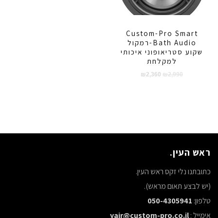
Custom-Pro Smart
Bath Audio-רמקול
שקוע סטריאופוני איכותי
למקלחת
המחיר
המחיר
₪
2,360
₪
2,990
המקורי
הנוכחי
היה:
הוא:
₪2,360.
₪2,990.
ראש העין.
כתובתנו נלי זקס ראש העין.
(יש לבצע תאום מראש).
טלפון:
050-4305941
אימייל :
yair@custom-pro.co.il