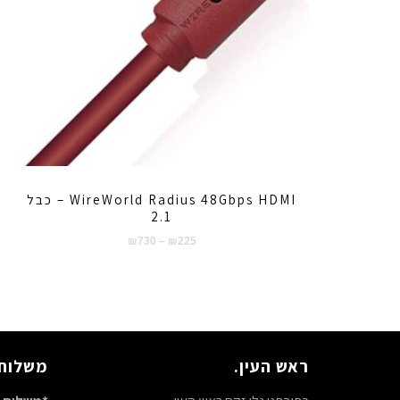
WireWorld Radius 48Gbps HDMI – כבל
2.1
טווח
₪
730
–
₪
225
מחירים:
עד
ראש העין.
משלוח 