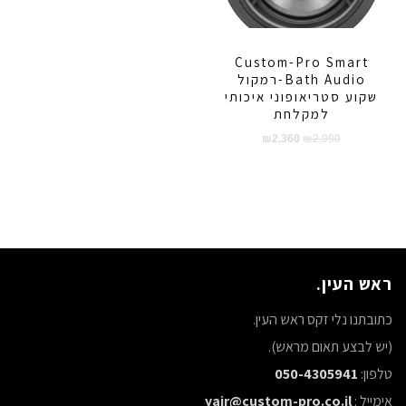
Custom-Pro Smart
Bath Audio-רמקול
שקוע סטריאופוני איכותי
למקלחת
המחיר
המחיר
₪
2,360
₪
2,990
המקורי
הנוכחי
היה:
הוא:
₪2,360.
₪2,990.
ראש העין.
כתובתנו נלי זקס ראש העין.
(יש לבצע תאום מראש).
טלפון:
050-4305941
אימייל :
yair@custom-pro.co.il