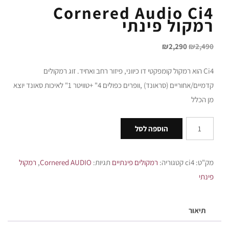
Cornered Audio Ci4
רמקול פינתי
₪
2,290
₪
2,490
Ci4 הוא רמקול קומפקטי דו כיווני, פיזור רחב ואחיד. זוג רמקולים
קדמיים/אחוריים (סראונד) ,וופרים כפולים 4" +טוויטר 1" לאיכות סאונד יוצא
מן הכלל
הוספה לסל
מק"ט:
ci4
קטגוריה:
רמקולים פינתיים
תגיות:
Cornered AUDIO
,
רמקול
פינתי
תיאור