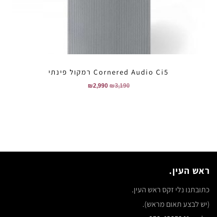
Cornered Audio Ci5 רמקול פינתי
₪
2,990
₪
3,190
ראש העין.
כתובתנו נלי זקס ראש העין.
(יש לבצע תאום מראש).