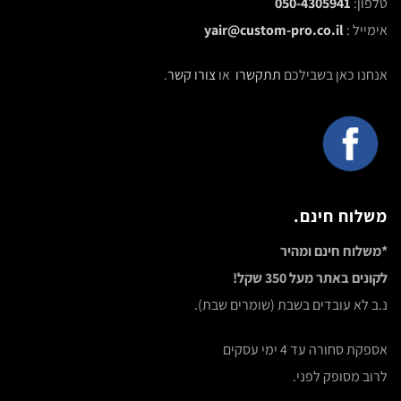
טלפון:
050-4305941
אימייל :
yair@custom-pro.co.il
אנחנו כאן בשבילכם
תתקשרו
או
צורו קשר
.
משלוח חינם.
*משלוח חינם ומהיר
לקונים באתר מעל 350 שקל!
נ.ב לא עובדים בשבת (שומרים שבת).
אספקת סחורה עד 4 ימי עסקים
לרוב מסופק לפני.