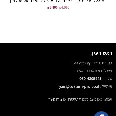
EB-2250U -מקרן איכותי עם עוצמת הארה 5000 לומן
₪
6,490
₪
6,990
ראש העין.
כתובתנו נלי זקס ראש העין.
(יש לבצע תאום מראש).
טלפון:
050-4305941
אימייל :
yair@custom-pro.co.il
אנחנו כאן בשבילכם
תתקשרו
או
צורו קשר
.