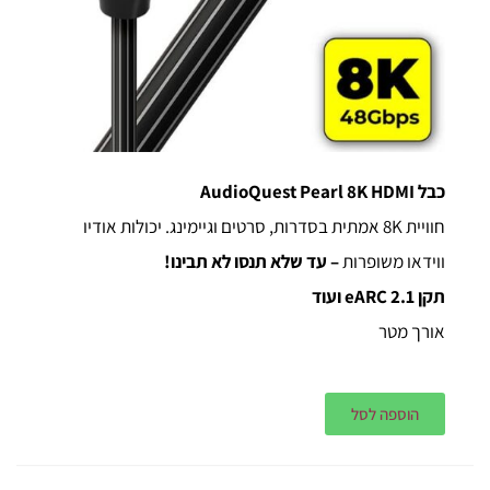
כבל AudioQuest Pearl 8K HDMI
חוויית 8K אמתית בסדרות, סרטים וגיימינג. יכולות אודיו
ווידאו משופרות
– עד שלא תנסו לא תבינו!
תקן 2.1 eARC ועוד
אורך מטר
הוספה לסל