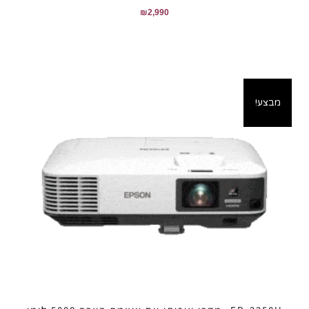
₪
2,990
מבצע!