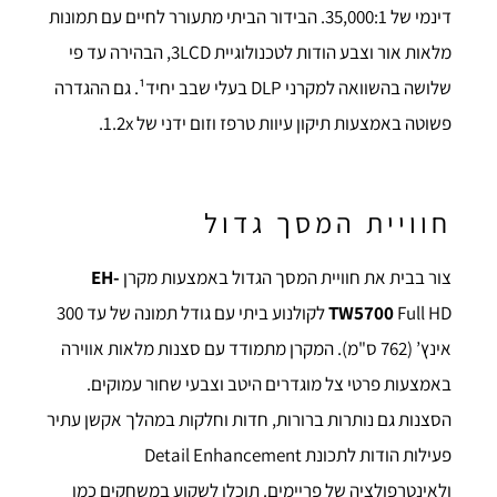
דינמי של 35,000:1. הבידור הביתי מתעורר לחיים עם תמונות
מלאות אור וצבע הודות לטכנולוגיית 3LCD, הבהירה עד פי
שלושה ‏‫בהשוואה למקרני DLP בעלי שבב יחיד¹. גם ההגדרה
פשוטה באמצעות תיקון עיוות טרפז וזום ידני של 1.2x.
חוויית המסך גדול
צור בבית את חוויית המסך הגדול באמצעות מקרן
EH-
TW5700
Full HD לקולנוע ביתי עם גודל תמונה של עד 300
אינץ’ (762 ס"מ). המקרן מתמודד עם סצנות מלאות אווירה
באמצעות פרטי צל מוגדרים היטב וצבעי שחור עמוקים.
הסצנות גם נותרות ברורות, חדות וחלקות במהלך אקשן עתיר
פעילות הודות לתכונת Detail Enhancement
ולאינטרפולציה של פריימים. תוכלו לשקוע במשחקים כמו