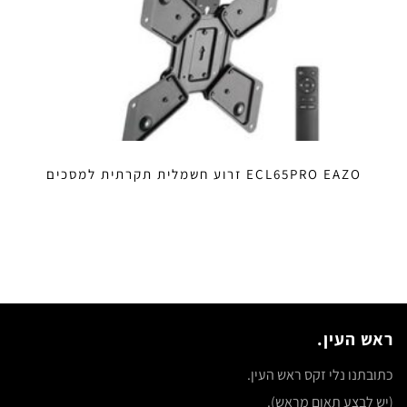
ECL65PRO EAZO זרוע חשמלית תקרתית למסכים
ראש העין.
כתובתנו נלי זקס ראש העין.
(יש לבצע תאום מראש).