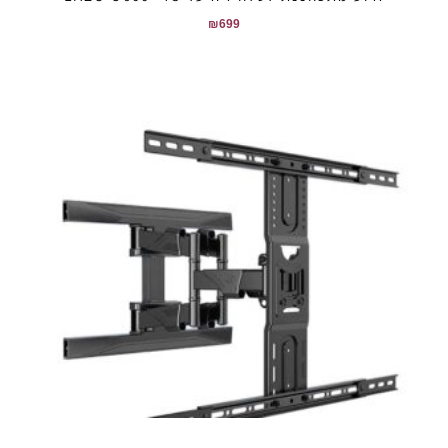
₪
699