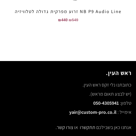
NB P9 Audio Line זרוע מפרקית גדולה לטלוויזיה
₪
440
₪
549
ראש העין.
כתובתנו נלי זקס ראש העין.
(יש לבצע תאום מראש).
טלפון:
050-4305941
אימייל :
yair@custom-pro.co.il
אנחנו כאן בשבילכם
תתקשרו
או
צורו קשר
.