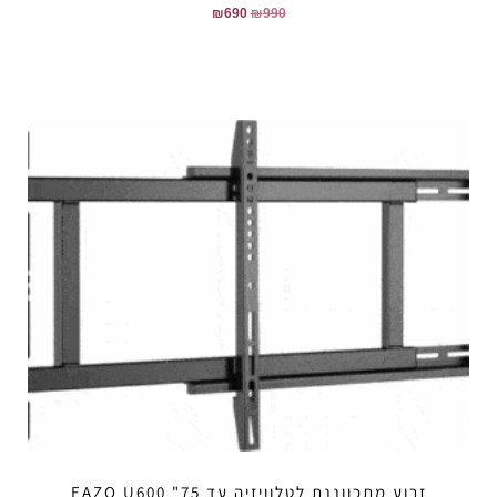
₪
690
₪
990
זרוע מתכווננת לטלוויזיה עד 75" EAZO U600