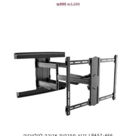
₪
890
₪
1,390
LPA57-466 זרוע מפרקית ארוכה לטלוויזיה