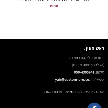
₪
990
ראש העין.
כתובתנו נלי זקס ראש העין.
(יש לבצע תאום מראש).
טלפון:
050-4305941
אימייל :
yair@custom-pro.co.il
אנחנו כאן בשבילכם
תתקשרו
או
צורו קשר
.