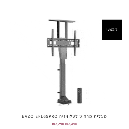
מבצע!
מעלית מרהיט לטלוויזיה EAZO EFL65PRO
₪
2,290
₪
2,490