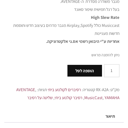
מגבר משודרג מסדרת ה-AVENTAGE.
בעל רגל חמישית שיפור סאונד
High Slew Rate
Musiccast כולל Airplay,Spotify מגבר מדהים בעיצוב חדש ותוספות
חדשות מעניינות
אחריות ע"י היבואן רשמי אס.גי אלקטרוניקה.
ניתן להזמנה מראש
הוספה לסל
מק"ט:
RX-A2A
קטגוריה:
רסיברים לקולנוע ביתי
תגיות:
,
AVENTAGE
YAMAHA
,
MusicCast
,
רסיבר קולנוע ביתי
,
שליטה על רסיבר
תיאור