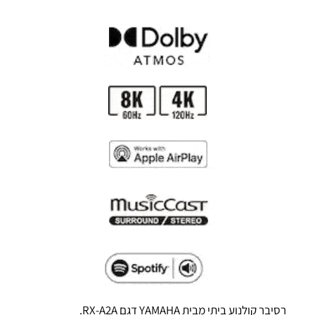
רסיבר קולנוע ביתי מבית YAMAHA דגם RX-A2A.