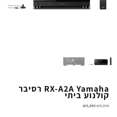
RX-A2A Yamaha רסיבר
קולנוע ביתי
₪
5,490
₪
5,990