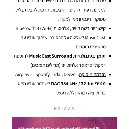
טכנולוגיית R.T הכוללת רגל חמישית במרכז הרסיבר
למניעת רעידות ושיפור היציבות תורמת לקבלת צליל
ממוקד, דינמי ונאמן למקור.
קישוריות רשת קווית, אלחוטית (Wi-Fi) ו- Bluetooth
MusicCast לשליטה על הרסיבר ושיתוף אודיו עם
מכשירים תומכים.
תומך בטכנולוגיית
MusicCast Surround
להוספת
רמקולי סראונד אלחוטיים (מודלים תומכים).
הזרמת מוסיקה
: Airplay 2 , Spotify, Tidal, Deezer
ממירי
DAC 384 kHz / 32-bit
לשחזור אודיו מלא
ברזולוציה גבוהה וללא רעש.
RX-A2A