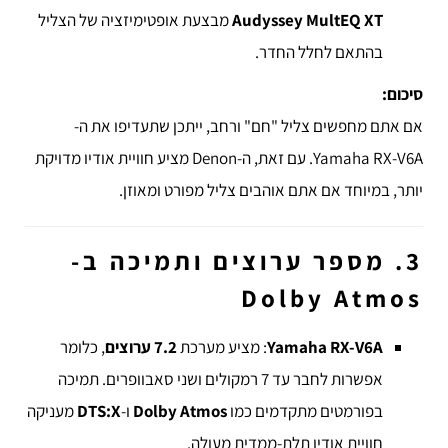
Audyssey MultEQ XT
מבצעת אופטימיזציה של הצליל
בהתאם לחלל החדר.
סיכום:
אם אתם מחפשים צליל "חם" ורחב, ייתכן שתעדיפו את ה-
Yamaha RX-V6A. עם זאת, ה-Denon מציע חוויית אודיו מדויקת
יותר, במיוחד אם אתם אוהבים צליל מפורט ומאוזן.
3. מספר ערוצים ותמיכה ב-
Dolby Atmos
Yamaha RX-V6A
: מציע מערכת
7.2 ערוצים
, כלומר
אפשרות לחבר עד 7 רמקולים ושני סאבוופרים. תמיכה
בפורמטים מתקדמים כמו
Dolby Atmos
ו-
DTS:X
מעניקה
חוויית אודיו תלת-ממדית מעולה.