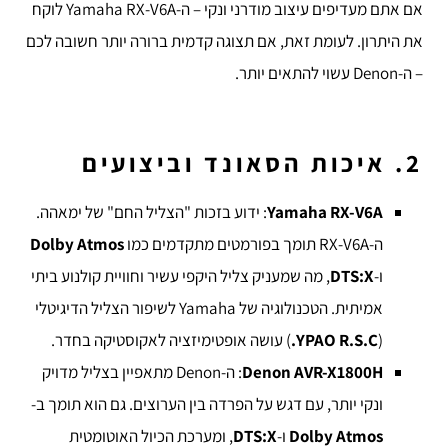
אם אתם מעדיפים עיצוב מודרני ונקי – ה-Yamaha RX-V6A לוקח
את היתרון. לעומת זאת, אם תצוגה קדמית ברורה יותר חשובה לכם
– ה-Denon עשוי להתאים יותר.
2. איכות הסאונד וביצועים
Yamaha RX-V6A
: ידוע בזכות "הצליל החם" של ימאהה.
ה-RX-V6A תומך בפורמטים מתקדמים כמו
Dolby Atmos
ו-
DTS:X
, מה שמעניק צליל היקפי עשיר וחוויית קולנוע ביתי
אמיתית. הטכנולוגיה של Yamaha לשיפור הצליל הדיגיטלי
(
YPAO R.S.C.
) עושה אופטימיזציה לאקוסטיקה בחדר.
Denon AVR-X1800H
: ה-Denon מתאפיין בצליל מדויק
ונקי יותר, עם דגש על הפרדה בין הערוצים. גם הוא תומך ב-
Dolby Atmos
ו-
DTS:X
, ומערכת הכיול האוטומטית