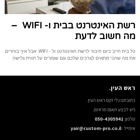
רשת האינטרנט בבית ו- WIFI –
מה חשוב לדעת
כל בית חייב כיום חיבור לרשת האינטרנט ול - WIFI. אבל איך בוחרים
את מה שהכי מתאים לצרכים שלכם וגם שומרים על חווית גלישה
ראש העין.
כתובתנו נלי זקס ראש העין.
(יש לבצע תאום מראש).
טלפון:
050-4305941
אימייל :
yair@custom-pro.co.il