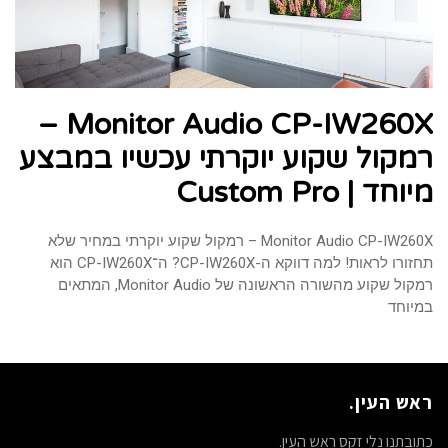
Monitor Audio CP-IW260X –
רמקול שקוע יוקרתי עכשיו במבצע
מיוחד | Custom Pro
Monitor Audio CP-IW260X – רמקול שקוע יוקרתי במחיר שלא
תחזורו לראות! למה דווקא ה-CP-IW260X? ה־CP-IW260X הוא
רמקול שקוע מהשורה הראשונה של Monitor Audio, המתאים
במיוחד
ראש העין.
כתובתנו נלי זקס ראש העין.