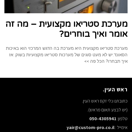
מערכת סטריאו מקצועית – מה זה
אומר ואיך בוחרים?
מערכת סטריאו מקצועית היא מערכת בה הדגש המרכזי הוא באיכות
הסאונד.יש לא מעט סוגים של מערכות סטריאו מקצועיות בשוק. אז
איך תבחרו? הכל פה >>
ראש העין.
כתובתנו נלי זקס ראש העין.
(יש לבצע תאום מראש).
טלפון:
050-4305941
אימייל :
yair@custom-pro.co.il