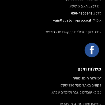
(יש לבצע תאום מראש).
טלפון:
050-4305941
אימייל :
yair@custom-pro.co.il
אנחנו כאן בשבילכם
תתקשרו
או
צורו קשר
.
משלוח חינם.
*משלוח חינם ומהיר
לקונים באתר מעל 350 שקל!
נ.ב לא עובדים בשבת (שומרים שבת).
אספקת סחורה עד 4 ימי עסקים