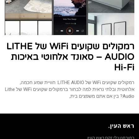
רמקולים שקועים WiFi של LITHE
AUDIO – סאונד אלחוטי באיכות
Hi-Fi
רמקולים שקועים WiFi של LITHE AUDIO: חוויית שמע חכמה,
אלחוטית ובלתי נראית למה לבחור ברמקולים שקועים WiFi של Lithe
Audio? בין אם אתם משפצים בית,
ראש העין.
כתובתנו נלי זקס ראש העין.