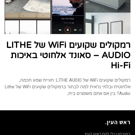
רמקולים שקועים WiFi של LITHE
AUDIO – סאונד אלחוטי באיכות
Hi-Fi
רמקולים שקועים WiFi של LITHE AUDIO: חוויית שמע חכמה,
אלחוטית ובלתי נראית למה לבחור ברמקולים שקועים WiFi של Lithe
Audio? בין אם אתם משפצים בית,
ראש העין.
כתובתנו נלי זקס ראש העין.