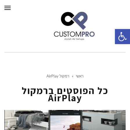
תפרי
פתח סרגל נגישות
ראשי
»
רמקול AirPlay
כל הפוסטים ב
רמקול
AirPlay