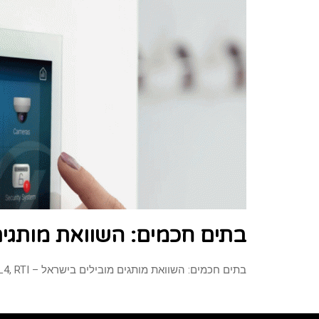
בתים חכמים: השוואת מותגים מובילים בי
בתים חכמים: השוואת מותגים מובילים בישראל – CONTROL4, RTI ו-KNX תחום הבתים החכמים הפך לפופולרי במיוחד בישראל, והוא מאפשר לנו ליהנות מאורח חיים מתקדם, נוחות