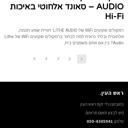
AUDIO – סאונד אלחוטי באיכות
Hi-Fi
רמקולים שקועים WiFi של LITHE AUDIO: חוויית שמע חכמה,
אלחוטית ובלתי נראית למה לבחור ברמקולים שקועים WiFi של Lithe
Audio? בין אם אתם משפצים בית,
5
4
3
2
1
ראש העין.
כתובתנו נלי זקס ראש העין.
(יש לבצע תאום מראש).
טלפון:
050-4305941