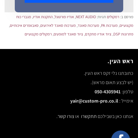
פורסם ב:
רמקולים
תגיות:
NEXT AUDIO
,
אודיו פורטוגל
,
התקנות אודיו
,
מגברי כוח
מקצועיים
,
מערכות PA
,
מערכות סאונד
,
מערכות סאונד לאירועים
,
סאבוופרים איכותיים
,
פתרונות DSP
,
ציוד אודיו מתקדם
,
ציוד סאונד למופעים
,
רמקולים מקצועיים
ראש העין.
כתובתנו נלי זקס ראש העין.
(יש לבצע תאום מראש).
טלפון:
050-4305941
אימייל :
yair@custom-pro.co.il
אנחנו כאן בשבילכם
תתקשרו
או
צורו קשר
.