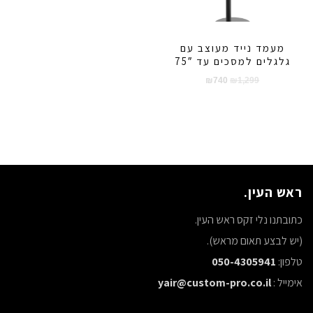
מעמד נייד מעוצב עם
גלגלים למסכים עד 75″
המחיר
המחיר
₪
740
₪
1,299
המקורי
הנוכחי
היה:
הוא:
₪740.
₪1,299.
ראש העין.
כתובתנו נלי זקס ראש העין.
(יש לבצע תאום מראש).
טלפון:
050-4305941
אימייל :
yair@custom-pro.co.il