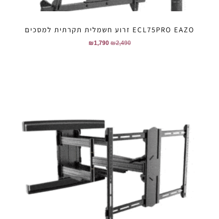
ECL75PRO EAZO זרוע חשמלית תקרתית למסכים
₪
1,790
₪
2,490