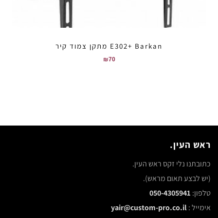
E302+ Barkan מתקן צמוד קיר
₪
70
ראש העין.
כתובתנו נלי זקס ראש העין.
(יש לבצע תאום מראש).
טלפון:
050-4305941
אימייל :
yair@custom-pro.co.il