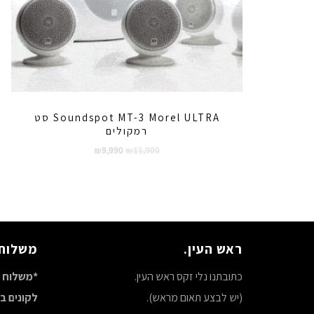
Soundspot MT-3 Morel ULTRA סט
רמקולים
המחיר
המחיר
₪
9,990
₪
11,900
המקורי
הנוכחי
היה:
הוא:
₪9,990.
₪11,900.
ראש העין.
משלוח 
כתובתנו נלי זקס ראש העין.
*משלוח ח
(יש לבצע תאום מראש).
לקונים באתר 