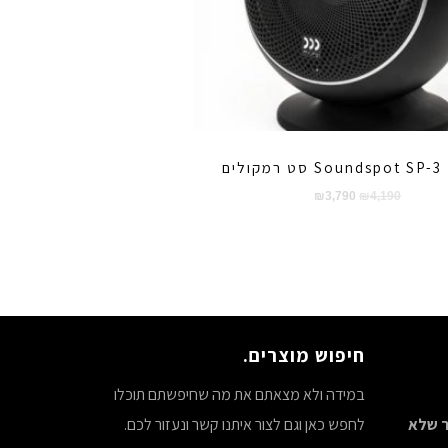
Soundspot SP סט רמקולים
המחיר
המחיר
₪
3,790
₪
4,190
המקורי
הנוכחי
היה:
הוא:
₪3,790.
₪4,190.
חיפוש מוצרים.
במידה ולא מצאתם את מה שחיפשתם תוכלו
צר שלא
לחפש כאן וגם לצור איתנו קשר ונעזור לכם.