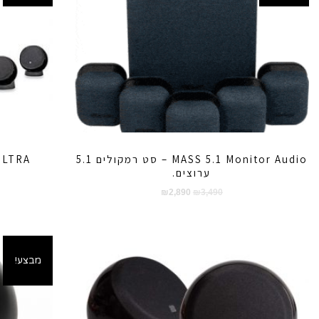
MASS 5.1 Monitor Audio – סט רמקולים 5.1
ערוצים.
המחיר
המחיר
₪
2,890
₪
3,490
המקורי
הנוכחי
היה:
הוא:
₪2,890.
₪3,490.
מבצע!