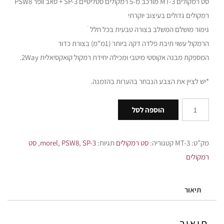
סט רמקולים MT-3 מורכב מ-5 רמקולים סטליטיים SP-3 + סאב וופר PSW8
רמקולים גדולים בעיצוב יוקרתי
גימור מושלם המשלב בצורה טבעית בכל חלל ׁ
הרמקול עשוי תיבת פלדה דקה ביותר (1מ"מ) בצורת כדור
המספקת מבנה אקוסטי מיטבי ומכילה יחידת רמקול קואקסיאלית 2Way.
*יש לציין את הצבע הנבחר בהערות בהזמנה.
הוספה לסל
מק"ט:
MT-3
קטגוריה:
סט רמקולים
תגיות:
SP-3
,
PSW8
,
morel
,
סט
רמקולים
תיאור
תיאור