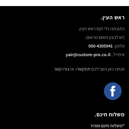
ראש העין.
כתובתנו נלי זקס ראש העין.
(יש לבצע תאום מראש).
טלפון:
050-4305941
אימייל :
yair@custom-pro.co.il
אנחנו כאן בשבילכם
תתקשרו
או
צורו קשר
.
משלוח חינם.
*משלוח חינם ומהיר