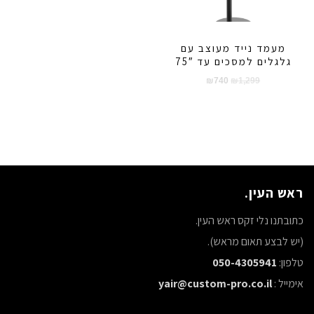
מעמד נייד מעוצב עם
גלגלים למסכים עד 75″
המחיר
המחיר
₪
740
₪
1,299
המקורי
הנוכחי
היה:
הוא:
₪740.
₪1,299.
ראש העין.
כתובתנו נלי זקס ראש העין.
(יש לבצע תאום מראש).
טלפון:
050-4305941
אימייל :
yair@custom-pro.co.il