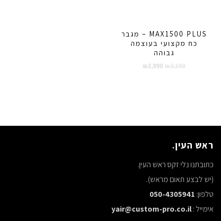
MAX1500 PLUS – מגבר
כח מקצועי בעוצמה
גבוהה
המחיר
המחיר
₪
2,990
₪
3,190
המקורי
הנוכחי
היה:
הוא:
₪2,990.
₪3,190.
ראש העין.
כתובתנו נלי זקס ראש העין.
(יש לבצע תאום מראש).
טלפון:
050-4305941
אימייל :
yair@custom-pro.co.il