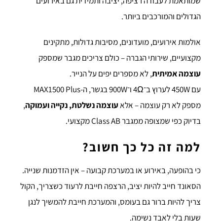
שמותאמת לעבודה רציפה, יציבה ותמידית גם באירועים
הגדולים והמורכבים ביותר.
אולמות אירועים, מועדונים, מסיבות גדולות, מתקינים
מקצועיים, שירותי הגברה – כולם צריכים מגבר שמספק
עוצמה אמיתית
, לא מספרים יפים על הנייר.
עם 450W לערוץ ב־4Ω ו־900W בגשר, ה-MAX1500 Plus
מספק לא רק עוצמה – אלא
עוצמה נשלטת, נקייה ועמוקה
,
בדיוק כפי שמצופה ממגבר Class AB מקצועי.
למה זה כל כך חשוב?
כי בהופעה, באירוע או במערכת קבועה – אין הזדמנות שנייה.
הסאונד חייב להיות יציב, הרצפה חייבת לרעוד כשצריך, הקול
צריך להיות ברור גם בעומס, והמערכת חייבת להמשיך לנגן
שעות בלי לאבד נשימה.