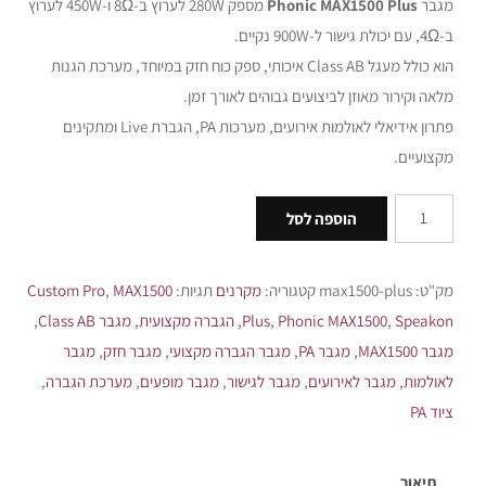
מגבר
Phonic MAX1500 Plus
מספק 280W לערוץ ב-8Ω ו-450W לערוץ
ב-4Ω, עם יכולת גישור ל-900W נקיים.
הוא כולל מעגל Class AB איכותי, ספק כוח חזק במיוחד, מערכת הגנות
מלאה וקירור מאוזן לביצועים גבוהים לאורך זמן.
פתרון אידיאלי לאולמות אירועים, מערכות PA, הגברת Live ומתקינים
מקצועיים.
הוספה לסל
מק"ט:
max1500-plus
קטגוריה:
מקרנים
תגיות:
MAX1500
,
Custom Pro
Speakon
,
Phonic MAX1500
,
Plus
,
הגברה מקצועית
,
מגבר Class AB
,
מגבר MAX1500
,
מגבר PA
,
מגבר הגברה מקצועי
,
מגבר חזק
,
מגבר
לאולמות
,
מגבר לאירועים
,
מגבר לגישור
,
מגבר מופעים
,
מערכת הגברה
,
ציוד PA
תיאור