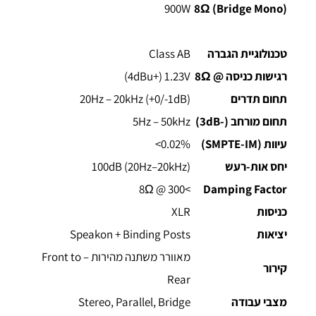
900W
(Bridge Mono) 8Ω
טכנולוגיית הגברה
Class AB
רגישות כניסה @ 8Ω
‎1.23V‎‏ (+4dBu)
תחום תדרים
20Hz – 20kHz (+0/-1dB)
תחום מורחב (-3dB)
5Hz – 50kHz
עיוות (SMPTE-IM)
‎<0.02%‎
יחס אות-רעש
100dB (20Hz–20kHz)
>300 @ 8Ω
Damping Factor
כניסות
XLR
יציאות
Speakon + Binding Posts
מאוורר משתנה מהירות – Front to
קירור
Rear
מצבי עבודה
Stereo, Parallel, Bridge