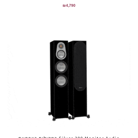
₪
4,790