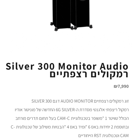
Silver 300 Monitor Audio
רמקולים רצפתיים
₪
7,990
זוג רמקולים רצפתיים AUDIO MONITOR דגם 300 SILVER
רמקול ריצפתי אלגנטי מסדרת ה-6G SILVER החדשה של מוניטור אודיו
הכולל טוויטר 1 "משופר בטכנולוגיית CAM-C בעל תחום תדרים מורחב
ובתוספת 2 יחידות באס 6 "ומיד באס 4 "הבנויות משילוב של טכנולוגית C-
CAM וטכנולוגית RST הייחודיים