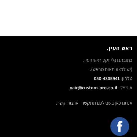
ראש העין.
כתובתנו נלי זקס ראש העין.
(יש לבצע תאום מראש).
טלפון:
050-4305941
אימייל :
yair@custom-pro.co.il
אנחנו כאן בשבילכם
תתקשרו
או
צורו קשר
.