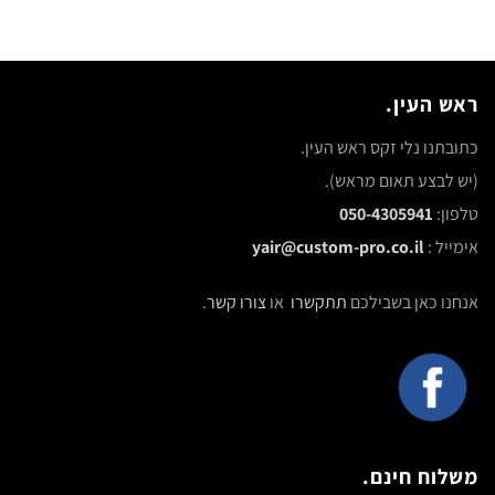
ראש העין.
כתובתנו נלי זקס ראש העין.
(יש לבצע תאום מראש).
טלפון:
050-4305941
אימייל :
yair@custom-pro.co.il
אנחנו כאן בשבילכם
תתקשרו
או
צורו קשר
.
משלוח חינם.