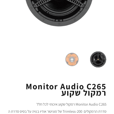
Monitor Audio C265
רמקול שקוע
Monitor Audio C265 רמקול שקוע איכותי לכל חלל
סדרת הרמקולים Trimless-200 של מוניטור אודיו בנויה על בסיס סדרת ה