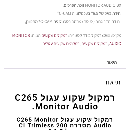
MONITOR AUDIO BX זוכת הפרסים.
יחידת באס של 6.5" בטכנולוגיית C-CAM®
ויחידת תדר גבוה ( טויטר ) מוזהב בטכנולוגית C-CAM® מתכוונן,
מק"ט:
c265 רמקול בודד
קטגוריה:
רמקולים שקועים
תגיות:
MONITOR
AUDIO
,
רמקולים שקועים
,
רמקולים שקועים עגולים
תיאור
תיאור
רמקול שקוע עגול C265
Monitor Audio.
רמקול שקוע עגול C265 Monitor
Audio מסדרת CI Trimless 200