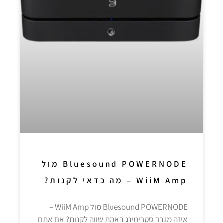
Bluesound POWERNODE מול
WiiM Amp – מה כדאי לקנות?
Bluesound POWERNODE מול WiiM Amp –
איזה מגבר סטרימינג באמת שווה לקנות? אם אתם