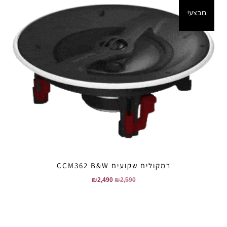
מבצע!
רמקולים שקועים CCM362 B&W
₪
2,490
₪
2,590