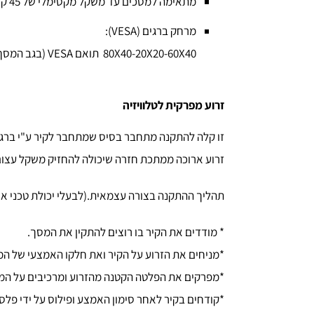
מתאימה למסכים עד משקל מקסימלי של 45 ק"ג.
מרחק ברגים (VESA):
80X40-20X20-60X40 תואם VESA (בגב המסך) של עד רוחב 80 וגובה 40 ס"מ.
זרוע מפרקית לטלוויזיה
זו קלה להתקנה מתחבר בסיס שמתחבר לקיר ע"י ברגים מינימום 4 ברגים ישנם הרבה נקודות אחיזה לקיר כך שהזרוע מעוגנת ומחוזקת 
זרוע ארוכה ממתכת חזרה שיכולה להחזיק משקל עצום של עד 45 ק"ג במצב פתוח כך שכמעט כל טלוויזיה כולל הפלומות הישנות של פעם יכולים
תהליך ההתקנה בצורה עצמאית.(לבעלי יכולת טכני אם 
* מודדים את הקיר בו רוצים להתקין את המסך.
*מניחים את הזרוע על הקיר ואת חלקו האמצעי של ה
*מפרקים את הפלטה הקטנה מהזרוע ומרכיבים על המ
*קודחים בקיר לאחר סימון האמצע ופילוס על ידי פלס