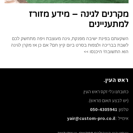
מקרנים לגינה – מידע מזורז
למתעניינים
השקעתם בפינת ישיבה מפנקת, גינה מעוצבת ויפה מתחשק לכם
לשבת בבריכה ולצפות בסרט ביום קיץ חם? אם כן אז מקרן לגינה
הוא התשובה! היכנסו >>
ראש העין.
כתובתנו נלי זקס ראש העין.
(יש לבצע תאום מראש).
טלפון:
050-4305941
אימייל :
yair@custom-pro.co.il