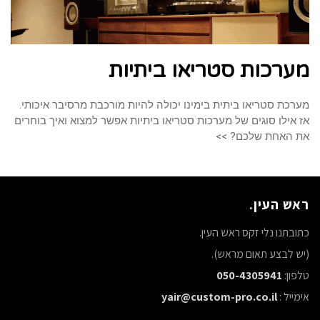
מערכות סטריאו ביתיות
מערכת סטריאו ביתית בימינו יכולה להיות מורכבת מרסיבר איכותי.
אז אילו סוגים של מערכות סטריאו ביתיות אפשר למצוא ואיך בוחרים
את האחת שלכם? >>
ראש העין.
כתובתנו נלי זקס ראש העין.
(יש לבצע תאום מראש).
טלפון:
050-4305941
אימייל :
yair@custom-pro.co.il