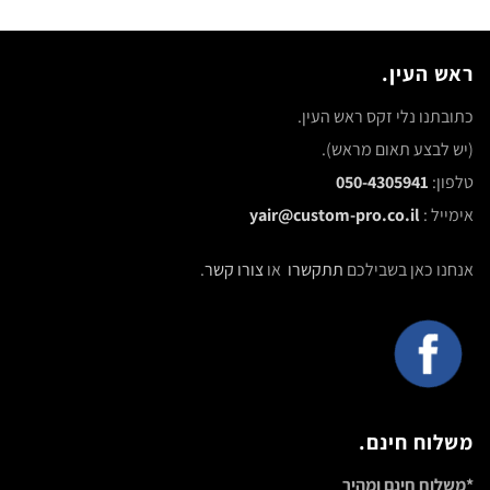
ראש העין.
כתובתנו נלי זקס ראש העין.
(יש לבצע תאום מראש).
טלפון:
050-4305941
אימייל :
yair@custom-pro.co.il
אנחנו כאן בשבילכם
תתקשרו
או
צורו קשר
.
משלוח חינם.
*משלוח חינם ומהיר