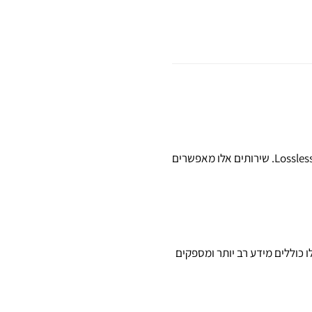
נגני רשת איכותיים תומכים בשירותי סטרימינג כמו Tidal, Qobuz ו-Spotify HiFi, שמספקים מוזיקה באיכות Lossless. שירותים אלו מאפשרים
וא התמיכה בקבצי אודיו ברזולוציה גבוהה (Hi-Res Audio). קבצים אלו כוללים מידע רב יותר ומספקים