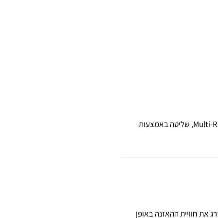
– בדקו אם יש פונקציות נוספות שיכולות לשדרג את חוויית ההאזנה שלכם, כמו Multi-Room, שליטה באמצעות
כולה לשדרג את חוויית ההאזנה באופן