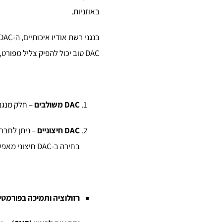
באוזניות.
בנגני רשת אודיו איכותיים, ה-DAC משחק תפקיד מרכזי בקביעת איכות השמע הסופית.
DAC טוב יכול להפיק צליל מפורט, מדויק ונקי יותר, עם דינמיקה רחבה והפרדת צלילים מצוינת.
DAC משולבים
– חלק מנגני הרשת כוללים DAC מוב
DAC חיצוניים
– ניתן לחבר DAC חיצוני כדי לשדרג את איכות השמ
בחירה ב-DAC חיצוני מאפשרת גמישות רבה יותר והתאמה אישית למערכת השמע.
רזולוציה ותמיכה בפורמטי