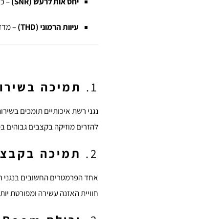
יחס אות לרעש (SNR)
– ככ
עיוות הרמוני (THD)
– מדד 
1.
תמיכה בשירו
להזרים מוזיקה בקצבים גבוהים במ
2.
תמיכה בקבצי -Res Audio
חוויית האזנה עשירה ומפורטת יותר בהשוו