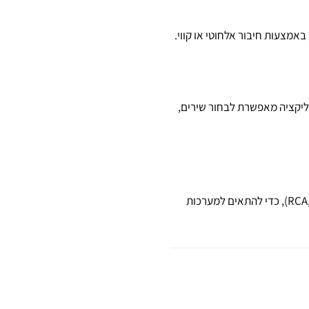
ליקציה מאפשרת לבחור שירים,
נגני רשת איכותיים מציעים מגוון חיבורים, כולל יציאות דיגיטליות (Optical, Coaxial) ויציאות אנלוגיות (RCA, XLR), כדי להתאים למערכות