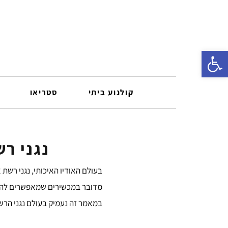
פתח סרגל נגישות
קולנוע ביתי
סטריאו
נגני רש
בעולם האודיו האיכותי, נגני רשת אודיו (Audio Streamers) הופכים לכלי מרכזי להשגת חוויית ה
מדובר במכשירים שמאפשרים להזרי
במאמר זה נעמיק בעולם נגני הרשת, נבחן את תפקידי המפענחים (s