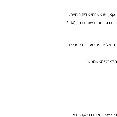
נגן רשת אודיו הוא מכשיר שמאפשר להזרים תכני מוזיקה ממקורות מקוונים, כמו שירותי סטרימינג (Spotify, Tidal ) או משרתי מדיה ביתיים.
שלא כמו נגנים מסורתיים שמנגנים תקליטורים או תקליטים, נגני רשת מתמקדים בהזרמת קבצי מוזיקה דיגיטליים בפורמטים שונים כמו FLAC,
ה מושלמת עם מערכות סטריאו
מה לצרכי המשתמש.
וכל לשמוע אותו ברמקולים או