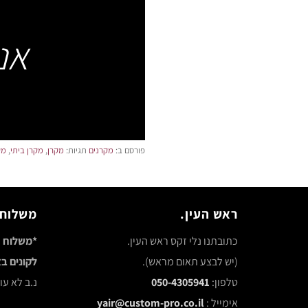
אנ
פורסם ב:
מקרנים
תגיות:
מקרן
,
מקרן ביתי
,
מק
ראש העין.
משלוח 
כתובתנו נלי זקס ראש העין.
*משלוח ח
(יש לבצע תאום מראש).
לקונים באתר 
טלפון:
050-4305941
נ.ב לא ע
אימייל :
yair@custom-pro.co.il