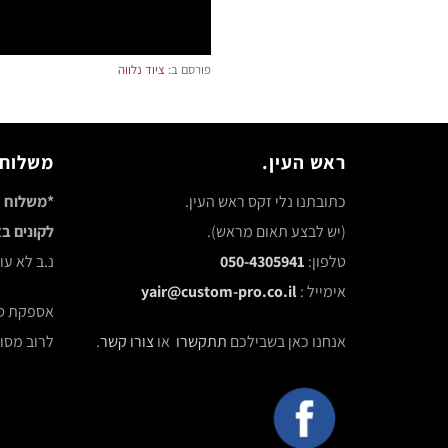
פורסם ב:
ציוד נלווה
ראש העין.
משלוח 
כתובתנו נלי זקס ראש העין.
*משלוח ח
(יש לבצע תאום מראש).
לקונים באתר 
טלפון:
050-4305941
נ.ב לא ע
אימייל :
yair@custom-pro.co.il
אספקת סחורה ע
אנחנו כאן בשבילכם
תתקשרו
או
צורו קשר
.
לרוב מסופ