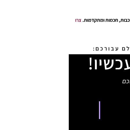
רכבות, חכמות ומתקדמות.
צרו
ם​ עבורכם:
כשיו!
כם